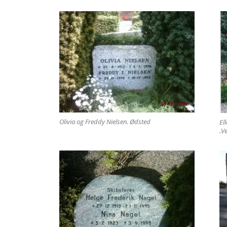
Olivia og Freddy Nielsen. Ødsted
El
.V