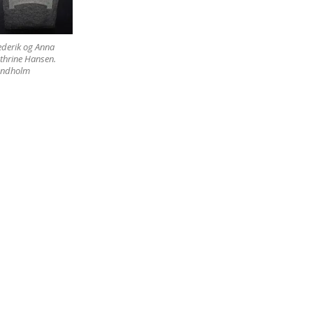
ederik og Anna
thrine Hansen.
ndholm