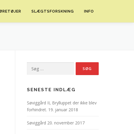
ØRETØJER
SLÆGTSFORSKNING
INFO
Søg
efter:
SENESTE INDLÆG
Søviggård II, Brylluppet der ikke blev
forhindret.
19. januar 2018
Søviggård
20. november 2017