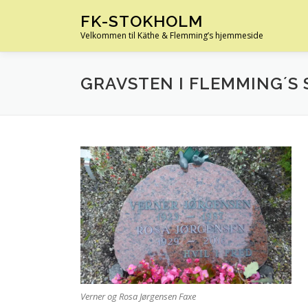
Spring
FK-STOKHOLM
til
Velkommen til Käthe & Flemming’s hjemmeside
indhold
GRAVSTEN I FLEMMING´S
Verner og Rosa Jørgensen Faxe