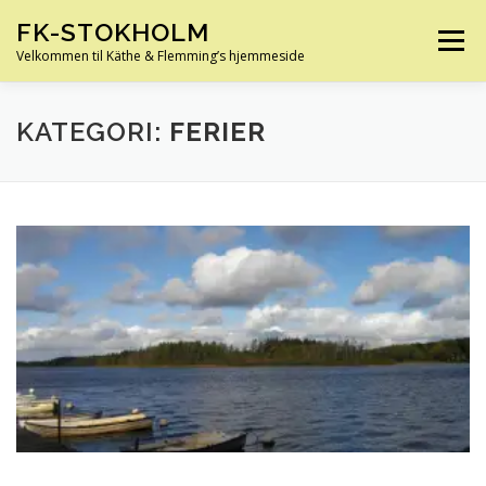
Spring
FK-STOKHOLM
til
Menu
indhold
Velkommen til Käthe & Flemming’s hjemmeside
HJEM
OM OS
HUS OG HAVE
FERIE
KATEGORI:
FERIER
KØRETØJER
SLÆGTSFORSKNING
INFO