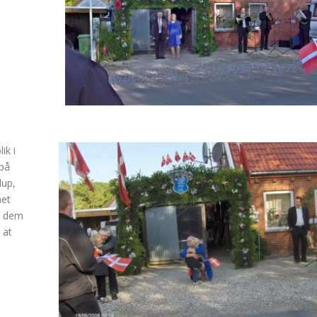
ik i
 på
lup,
ået
l dem
 at