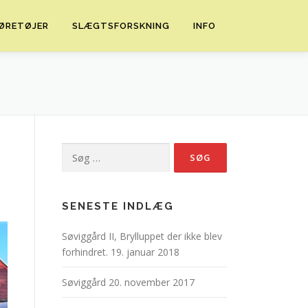
ØRETØJER
SLÆGTSFORSKNING
INFO
Søg
efter:
SENESTE INDLÆG
Søviggård II, Brylluppet der ikke blev
forhindret.
19. januar 2018
Søviggård
20. november 2017