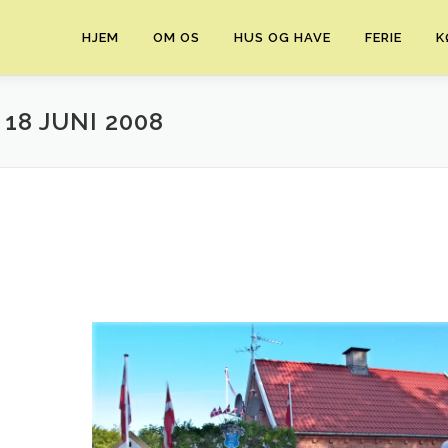
HJEM
OM OS
HUS OG HAVE
FERIE
K
18 JUNI 2008