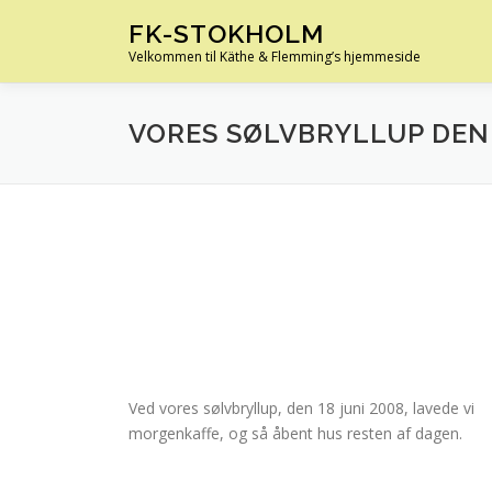
Spring
FK-STOKHOLM
til
Velkommen til Käthe & Flemming’s hjemmeside
indhold
VORES SØLVBRYLLUP DEN 
Ved vores sølvbryllup, den 18 juni 2008, lavede vi
morgenkaffe, og så åbent hus resten af dagen.