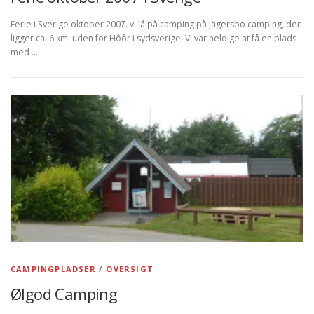
Ferie i Sverige oktober 2007. vi lå på camping på Jägersbo camping, der
ligger ca. 6 km. uden for Hôôr i sydsverige. Vi var heldige at få en plads
med …
CAMPINGPLADSER
/
OVERSIGT
Ølgod Camping