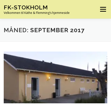
Spring
FK-STOKHOLM
til
Menu
indhold
Velkommen til Käthe & Flemming’s hjemmeside
HJEM
OM OS
HUS OG HAVE
FERIE
MÅNED:
SEPTEMBER 2017
KØRETØJER
SLÆGTSFORSKNING
INFO