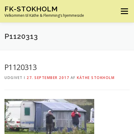
Spring
FK-STOKHOLM
til
Menu
indhold
Velkommen til Käthe & Flemming’s hjemmeside
HJEM
OM OS
HUS OG HAVE
FERIE
P1120313
KØRETØJER
SLÆGTSFORSKNING
INFO
P1120313
UDGIVET I
27. SEPTEMBER 2017
AF
KÄTHE STOKHOLM