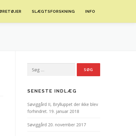
ØRETØJER
SLÆGTSFORSKNING
INFO
Søg
efter:
SENESTE INDLÆG
Søviggård II, Brylluppet der ikke blev
forhindret.
19. januar 2018
Søviggård
20. november 2017