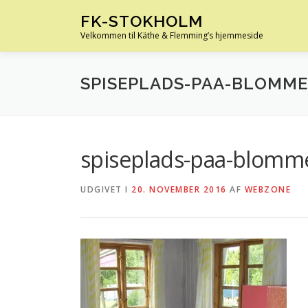
Spring
FK-STOKHOLM
til
Velkommen til Käthe & Flemming’s hjemmeside
indhold
SPISEPLADS-PAA-BLOMM
spiseplads-paa-blomme
UDGIVET I
20. NOVEMBER 2016
AF
WEBZONE