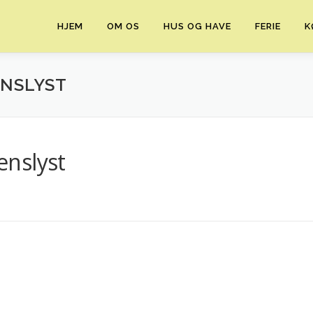
HJEM
OM OS
HUS OG HAVE
FERIE
K
ENSLYST
nslyst