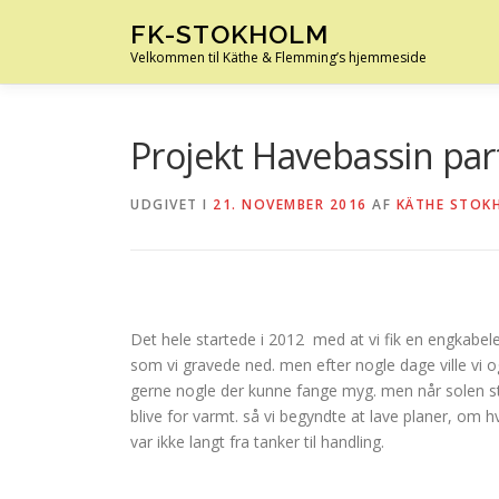
Spring
FK-STOKHOLM
til
Velkommen til Käthe & Flemming’s hjemmeside
indhold
Projekt Havebassin par
UDGIVET I
21. NOVEMBER 2016
AF
KÄTHE STOK
Det hele startede i 2012 med at vi fik en engkabelej
som vi gravede ned. men efter nogle dage ville vi o
gerne nogle der kunne fange myg. men når solen sto
blive for varmt. så vi begyndte at lave planer, om h
var ikke langt fra tanker til handling.