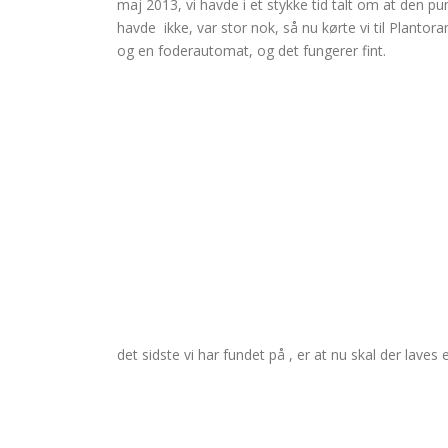
maj 2013, vi havde i et stykke tid talt om at den 
havde ikke, var stor nok, så nu kørte vi til Plantor
og en foderautomat, og det fungerer fint.
det sidste vi har fundet på , er at nu skal der laves et