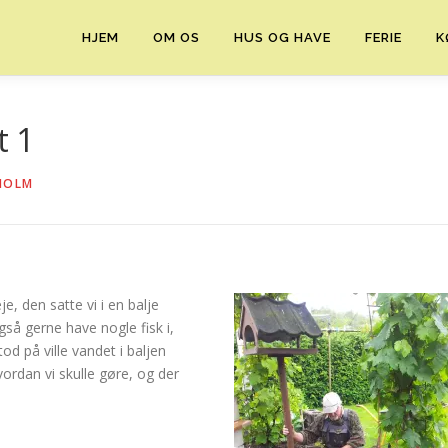
HJEM
OM OS
HUS OG HAVE
FERIE
K
t 1
HOLM
e, den satte vi i en balje
gså gerne have nogle fisk i,
d på ville vandet i baljen
vordan vi skulle gøre, og der