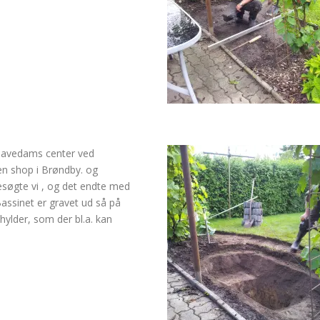
s havedams center ved
ven shop i Brøndby. og
esøgte vi , og det endte med
assinet er gravet ud så på
 hylder, som der bl.a. kan