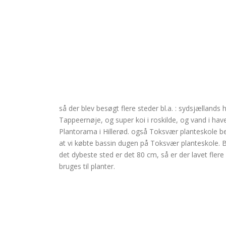
så der blev besøgt flere steder bl.a. : sydsjælland
Tappeernøje, og super koi i roskilde, og vand i ha
Plantorama i Hillerød. også Toksvær planteskole b
at vi købte bassin dugen på Toksvær planteskole. B
det dybeste sted er det 80 cm, så er der lavet flere
bruges til planter.