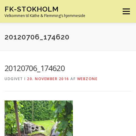
Spring
FK-STOKHOLM
til
Menu
indhold
Velkommen til Käthe & Flemming’s hjemmeside
HJEM
OM OS
HUS OG HAVE
FERIE
20120706_174620
KØRETØJER
SLÆGTSFORSKNING
INFO
20120706_174620
UDGIVET I
20. NOVEMBER 2016
AF
WEBZONE