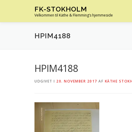
Spring
FK-STOKHOLM
til
Velkommen til Käthe & Flemming’s hjemmeside
indhold
HPIM4188
HPIM4188
UDGIVET I
20. NOVEMBER 2017
AF
KÄTHE STOK