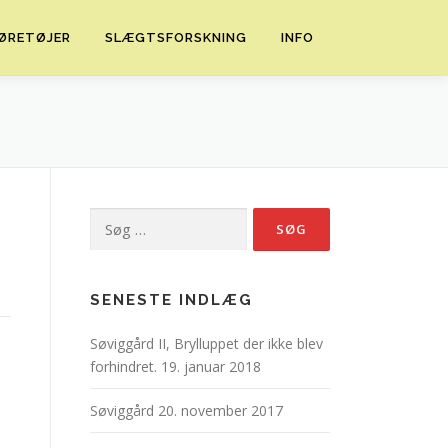
ØRETØJER
SLÆGTSFORSKNING
INFO
Søg
efter:
SENESTE INDLÆG
Søviggård II, Brylluppet der ikke blev
forhindret.
19. januar 2018
Søviggård
20. november 2017