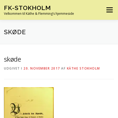
Spring
FK-STOKHOLM
til
Menu
indhold
Velkommen til Käthe & Flemming’s hjemmeside
HJEM
OM OS
HUS OG HAVE
FERIE
SKØDE
KØRETØJER
SLÆGTSFORSKNING
INFO
skøde
UDGIVET I
20. NOVEMBER 2017
AF
KÄTHE STOKHOLM