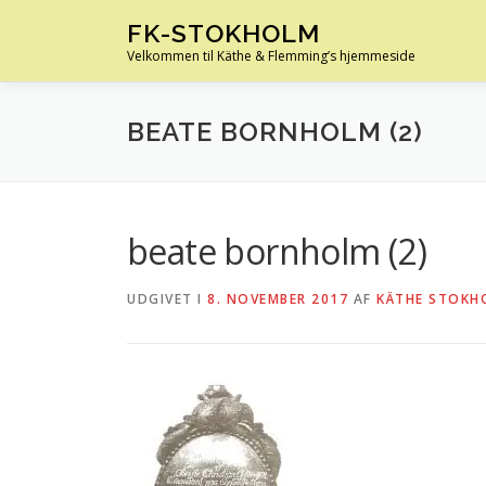
Spring
FK-STOKHOLM
til
Velkommen til Käthe & Flemming’s hjemmeside
indhold
BEATE BORNHOLM (2)
beate bornholm (2)
UDGIVET I
8. NOVEMBER 2017
AF
KÄTHE STOKH