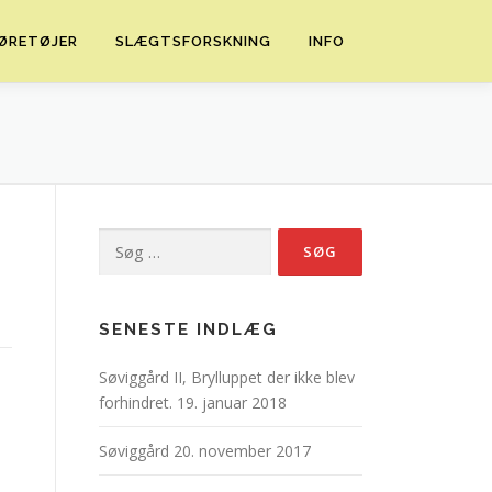
ØRETØJER
SLÆGTSFORSKNING
INFO
Søg
efter:
SENESTE INDLÆG
Søviggård II, Brylluppet der ikke blev
forhindret.
19. januar 2018
Søviggård
20. november 2017