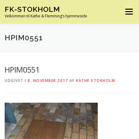
Spring
FK-STOKHOLM
til
Menu
indhold
Velkommen til Käthe & Flemming’s hjemmeside
HJEM
OM OS
HUS OG HAVE
FERIE
HPIM0551
KØRETØJER
SLÆGTSFORSKNING
INFO
HPIM0551
UDGIVET I
8. NOVEMBER 2017
AF
KÄTHE STOKHOLM