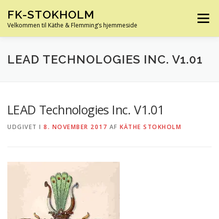
Spring
FK-STOKHOLM
til
Menu
indhold
Velkommen til Käthe & Flemming’s hjemmeside
HJEM
OM OS
HUS OG HAVE
FERIE
LEAD TECHNOLOGIES INC. V1.01
KØRETØJER
SLÆGTSFORSKNING
INFO
LEAD Technologies Inc. V1.01
UDGIVET I
8. NOVEMBER 2017
AF
KÄTHE STOKHOLM