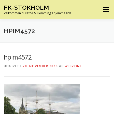
Spring
FK-STOKHOLM
til
Menu
indhold
Velkommen til Käthe & Flemming’s hjemmeside
HJEM
OM OS
HUS OG HAVE
FERIE
HPIM4572
KØRETØJER
SLÆGTSFORSKNING
INFO
hpim4572
UDGIVET I
20. NOVEMBER 2016
AF
WEBZONE