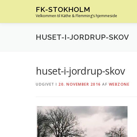
Spring
FK-STOKHOLM
til
Velkommen til Käthe & Flemming’s hjemmeside
indhold
HUSET-I-JORDRUP-SKOV
huset-i-jordrup-skov
UDGIVET I
20. NOVEMBER 2016
AF
WEBZONE