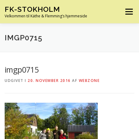
Spring
FK-STOKHOLM
til
Menu
indhold
Velkommen til Käthe & Flemming’s hjemmeside
HJEM
OM OS
HUS OG HAVE
FERIE
IMGP0715
KØRETØJER
SLÆGTSFORSKNING
INFO
imgp0715
UDGIVET I
20. NOVEMBER 2016
AF
WEBZONE