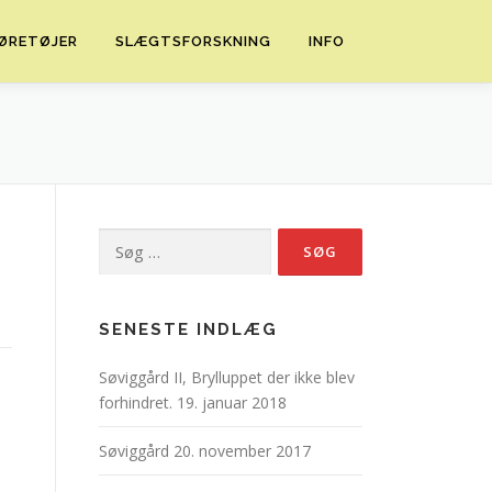
ØRETØJER
SLÆGTSFORSKNING
INFO
Søg
efter:
SENESTE INDLÆG
Søviggård II, Brylluppet der ikke blev
forhindret.
19. januar 2018
Søviggård
20. november 2017