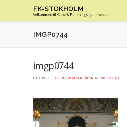
Spring
FK-STOKHOLM
til
Velkommen til Käthe & Flemming’s hjemmeside
indhold
IMGP0744
imgp0744
UDGIVET I
20. NOVEMBER 2016
AF
WEBZONE