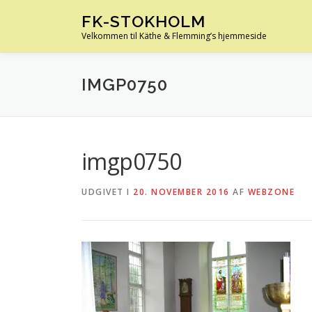
Spring
FK-STOKHOLM
til
Velkommen til Käthe & Flemming’s hjemmeside
indhold
IMGP0750
imgp0750
UDGIVET I
20. NOVEMBER 2016
AF
WEBZONE