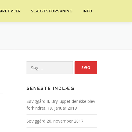
ØRETØJER
SLÆGTSFORSKNING
INFO
Søg
efter:
SENESTE INDLÆG
Søviggård II, Brylluppet der ikke blev
forhindret.
19. januar 2018
Søviggård
20. november 2017