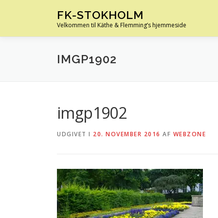
Spring
FK-STOKHOLM
til
Velkommen til Käthe & Flemming’s hjemmeside
indhold
IMGP1902
imgp1902
UDGIVET I
20. NOVEMBER 2016
AF
WEBZONE