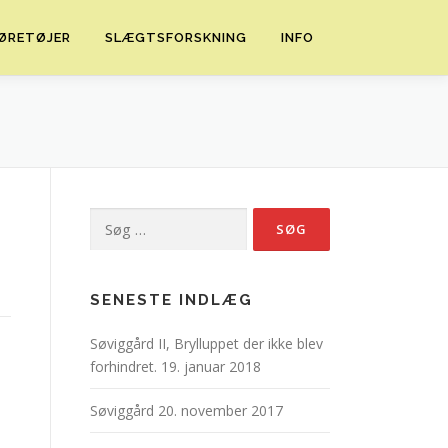
ØRETØJER
SLÆGTSFORSKNING
INFO
Søg
efter:
SENESTE INDLÆG
Søviggård II, Brylluppet der ikke blev
forhindret.
19. januar 2018
Søviggård
20. november 2017