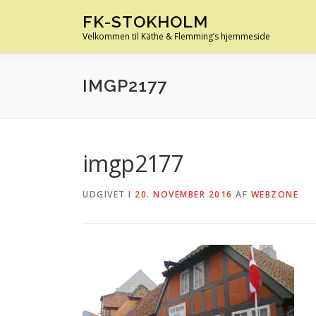
Spring
FK-STOKHOLM
til
Velkommen til Käthe & Flemming’s hjemmeside
indhold
IMGP2177
imgp2177
UDGIVET I
20. NOVEMBER 2016
AF
WEBZONE