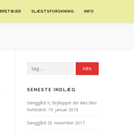
ØRETØJER
SLÆGTSFORSKNING
INFO
Søg
efter:
SENESTE INDLÆG
Søviggård II, Brylluppet der ikke blev
forhindret.
19. januar 2018
Søviggård
20. november 2017