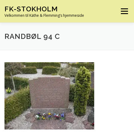
Spring
FK-STOKHOLM
til
Menu
indhold
Velkommen til Käthe & Flemming’s hjemmeside
HJEM
OM OS
HUS OG HAVE
FERIE
RANDBØL 94 C
KØRETØJER
SLÆGTSFORSKNING
INFO