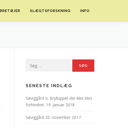
ØRETØJER
SLÆGTSFORSKNING
INFO
Søg
efter:
SENESTE INDLÆG
Søviggård II, Brylluppet der ikke blev
forhindret.
19. januar 2018
Søviggård
20. november 2017