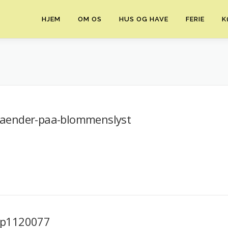
HJEM
OM OS
HUS OG HAVE
FERIE
K
aender-paa-blommenslyst
p1120077