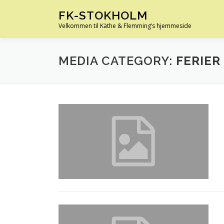
Spring
FK-STOKHOLM
til
Velkommen til Käthe & Flemming’s hjemmeside
indhold
MEDIA CATEGORY:
FERIER