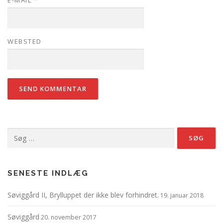
E-MAIL
*
WEBSTED
Søg
efter:
SENESTE INDLÆG
Søviggård II, Brylluppet der ikke blev forhindret.
19. januar 2018
Søviggård
20. november 2017