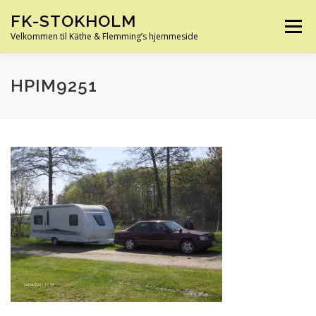
Spring
FK-STOKHOLM
til
Menu
indhold
Velkommen til Käthe & Flemming’s hjemmeside
HJEM
OM OS
HUS OG HAVE
FERIE
HPIM9251
KØRETØJER
SLÆGTSFORSKNING
INFO